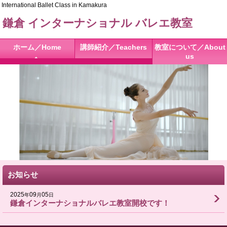
International Ballet Class in Kamakura
鎌倉 インターナショナル バレエ教室
ホーム／Home
講師紹介／Teachers
教室について／About
us
お知らせ
2025
09
05
年
月
日
鎌倉インターナショナルバレエ教室開校です！